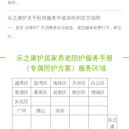
有些…
与您签订正式服务合同，明确服务内容、收费标准、加价规则，所
有费用一目了然，绝不让您多花一分冤枉钱。
乐之康护关于杜绝服务中途加价的官方说明
3. 服务质量保障
一、前言 为维护广大消费者合法权益，规范服务收费行为，树立
为您配备 1 对 1 专属服务督导，每日跟进服务情况，每周回访您
的服务感受，每月上门巡检服务质量；7 天内对陪护人员不满意，
行…
无理由免费换人，直到您满意为止；服务全程可追溯，您随时可以
查看照护日志、服务记录。
4. 风险兜底保障
乐之康护居家养老陪护服务手册
所有服务全程配套足额商业保险，包括雇主责任险、陪护人员人身
（专属照护方案）服务区域
意外险、服务对象第三者责任险，全面覆盖服务过程中的人身、财
产风险；任何服务相关的纠纷、安全事件，我们全权负责处理，无
需您承担任何责任与压力。
越秀区
荔湾区
海珠区
天河区
白云区
5. 应急响应保障
黄埔区
番禺区
花都区
南沙区
增城区
建立 24 小时应急响应机制，专属督导、项目负责人手机 24 小时
畅通，老人发生突发疾病、跌倒、意外等紧急情况，10 分钟内响
从化区
应，30 分钟内对接处置，第一时间同步您和医护人员，全程配合
广州
佛山
深圳
急救与后续治疗。
乐之
6. 隐私安全保障
康
严格保护老人和您的家庭隐私、个人信息、健康情况，绝不泄露、