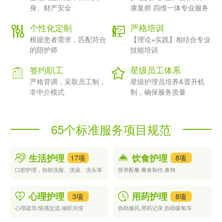
温度的居家养老照护服务，替您扛起照顾爸妈的责任，让老人居家
身、财产安全
康复师 四维一体专业服务
养老更安心，让在外打拼的您更省心。
个性化定制
严格培训
一、为您定制的专属陪护服务（按您家老人的情况精准匹配）
根据患者需求，匹配符合
【理论+实践】相结合专业
我们不做千篇一律的流水线服务，所有服务均根据老人的身体状
的陪护师
技能培训
况、照护需求、生活习惯 1 对 1 定制，严格遵循社区卫生服务中
心 / 主治医生的医嘱执行，分为四大类专属方案，您可以按需选
签约职工
星级员工体系
择：
严格背调，采取员工制，
星级护理员培养&晋升机
您能得到的核心服务
非中介模式
制，确保服务质量
日常起居照料
：每日协助老人完成晨晚间洗漱、衣物整理洗涤、床
单位清洁、居家环境整理，让老人住得干净舒适；
科学饮食照料
：严格遵医嘱和老人饮食喜好，制作三餐与健康加
65个标准服务项目规范
餐，适配低盐低脂、糖尿病等专属饮食要求，餐具每日消毒，保障
老人饮食安全；
慢病用药提醒
：严格按医嘱按时提醒老人服药，核对药名、剂量、
生活护理
饮食护理
17项
8项
服用时间，全程陪同老人服下，杜绝漏服、错服，每日记录血压、
口腔护理，协助洗脸、洗澡、洗头等
营养配餐,餐食制作,鼻饲
血糖等基础生命体征，发现异常第一时间通知您和家庭医生；
安全出行陪同
：老人买菜、散步、遛弯、社区活动全程陪同搀扶，
做好防跌倒、防磕碰防护，再也不用怕老人独自出门发生意外；
心理护理
用药护理
3项
8项
就医全程陪同
：替您陪老人去医院就诊、复诊、检查、取药、医保
心理疏导,情感交流,倾听共情
协助服药,用药记录,协助吸氧等
结算，全程做好医患沟通，准确记录医嘱，回来后同步给您，不用