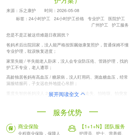
来源：
乐之康护
时间：
2026-05-08
标签：
24小时护工
24小时护工价格
专业护工
医院护工
广州护工
护工服务
您是不是正被这些难题日夜困扰？
爸妈术后出院回家，没人能严格按医嘱做康复照护，普通保姆不懂
专业护理，耽误恢复进度；
家里失能 / 半失能老人卧床，没人会专业防压疮、管路护理，找的
护工不专业，老人遭罪；
高龄独居爸妈有高血压 / 糖尿病，没人盯用药、测血糖血压，经常
漏服错服药，子女远在外地提心吊胆；
重度失智的爸妈没人 24 小时贴身看护，怕走失、怕呛咳、怕突发
展开阅读全文
意外，找的护工没耐心、不负责，换了一个又一个；
找散护、中介保姆，收完高额中介费就不管了，服务没保障，出了
服务优势
事没人兜底，甚至有虐待老人、乱收费的情况……
这些困扰，乐之康护都能为您一站式解决。我们是华南地区深耕居
商业保险
【1+1+N】团队服务
家养老陪护的直营品牌，坚持全员工制管理，只做专业、规范、有
全程商业保险，保障人
护理员、护士、营养师、