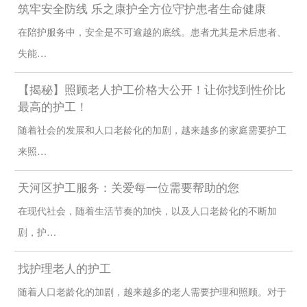
筑牢安全防线 乐之康护全方位守护患者生命健康
全
险，出了事没人兜
业记录；服务全程配套足额商业保险，包括雇主责
保
底，甚至有虐待老
任险、第三者责任险，全面覆盖风险，出了事我们
在陪护服务中，安全是不可逾越的底线。患者尤其是术后患者、
障
人、偷盗的风险
全权负责
收
失能…
收高额中介费，中途
费
无中介费、无隐形消费、无中途加价，所有收费明
乱加价、要红包，隐
透
码标价，提前写进服务合同，白纸黑字清清楚楚
形消费多
明
【揭秘】照顾老人护工价格大公开！让你找到性价比
售
收完钱就不管了，换
专属督导 1 对 1 全程跟进，7 天无理由免费换人，
最高的护工！
后
人还要额外收费，投
不满意可随时退费，24 小时投诉响应机制，您有任
监
诉无门
何问题 1 小时内必有回应
随着社会的发展和人口老龄化的加剧，越来越多的家庭需要护工
管
医
不懂医疗知识，不会
和周边社区卫生服务中心深度联动，严格按家庭医
来照…
养
和医生对接，医嘱执
生 / 主治医生的医嘱服务，每日监测数据同步给医护
联
行不到位，异常情况
团队，异常情况第一时间对接医院，做医护团队的
动
不及时上报
居家延伸手臂
天河区护工服务：关爱每一位需要帮助的您
三、您能享受到的 6 大硬核服务保障（我们的承诺，全部写进合
在现代社会，随着生活节奏的加快，以及人口老龄化的不断加
同）
1. 人员安全保障
剧，护…
所有陪护人员均为公司正式签约员工，100% 完成公安背景调查、
全面健康体检、系统岗前培训，持证上岗，无犯罪记录、无不良从
找护理老人的护工
业记录、无传染性疾病，从源头杜绝人员风险。
随着人口老龄化的加剧，越来越多的老人需要护理和照顾。对于
2. 收费透明保障
所有服务明码标价，无中介费、无隐形消费、无中途加价，服务前