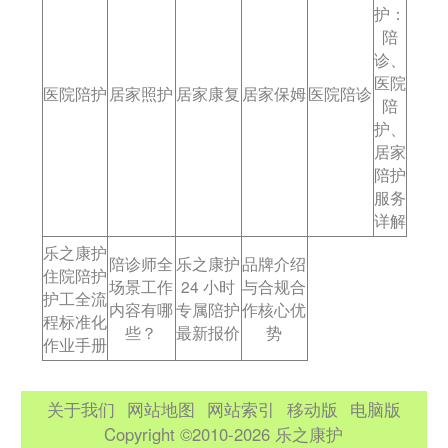
护：
传播任何相关信息，陪护人员严禁拍摄、传播老人及家庭的影像、
陪
资料，违反者立即辞退，追究相关法律责任。
诊、
医院
医院陪护
居家照护
居家康复
居家保姆
医院陪诊
陪
护、
居家
陪护
服务
详解
乐之康护
陪诊师全
乐之康护
品牌介绍
住院陪护
场景工作
24 小时
与合规合
护工全流
内容有哪
专属陪护
作核心优
程标准化
些？
最新报价
势
作业手册
关于我们
网站地图
网站索引
移动版
电脑版
Copyright ©2010-2026 乐之康护