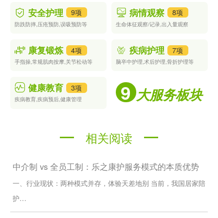
您再请假跑医院；
安全护理
病情观察
9项
8项
心理陪伴慰藉
：每日陪老人聊天、读报、下棋、看剧，缓解独居孤
独感，协助老人和家人视频通话，做好情绪疏导，让老人每天都有
防跌防摔,压疮预防,误吸预防等
生命体征观察/记录,出入量观察
好心情；
日常便民代办
：帮老人完成日常用品采购、水电费缴纳、社保资格
康复锻炼
疾病护理
4项
7项
认证、病历复印等跑腿琐事，不用老人再跑上跑下。
手指操,常规肌肉按摩,关节松动等
脑卒中护理,术后护理,骨折护理等
二、我们和普通保姆、散护、中介的核心区别（您最关心的保障，
我们全做到）
9
很多客户跟我们说，之前找过很多护工、保姆，钱没少花，却受了
健康教育
3项
大服务板块
一肚子气，老人也没照顾好。我们和他们完全不一样，从根源上解
疾病教育,疾病预后,健康管理
决您的所有顾虑：
对
比
普通保姆 / 散护 / 中介
乐之康护居家陪护
相关阅读
项
人
中介牵线，散护自由
员
全员工制正式员工，签订劳动合同，缴纳社保，统
接单，无管理、无约
管
一管理、统一培训、统一考核，全程可管可控
中介制 vs 全员工制：乐之康护服务模式的本质优势
束，出了事人就跑
理
专
只会做饭保洁，无专
一、行业现状：两种模式并存，体验天差地别 当前，我国居家陪
上岗前完成 28 天全职封闭式培训，通过理论 + 实操
业
业照护能力，不懂医
双重考核持证上岗，懂老年照护、慢病管理、康复
护…
能
嘱执行、康复辅助、
辅助、应急处置，严格遵医嘱服务
力
并发症预防
安
无背景调查，无保
100% 完成公安背景调查，无犯罪记录、无不良从