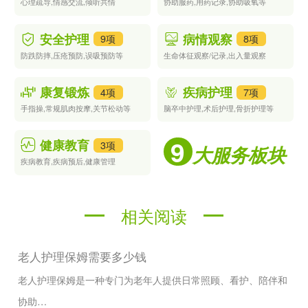
心理疏导,情感交流,倾听共情
协助服药,用药记录,协助吸氧等
安全护理
病情观察
9项
8项
防跌防摔,压疮预防,误吸预防等
生命体征观察/记录,出入量观察
康复锻炼
疾病护理
4项
7项
手指操,常规肌肉按摩,关节松动等
脑卒中护理,术后护理,骨折护理等
9
健康教育
3项
大服务板块
疾病教育,疾病预后,健康管理
相关阅读
老人护理保姆需要多少钱
老人护理保姆是一种专门为老年人提供日常照顾、看护、陪伴和
协助…