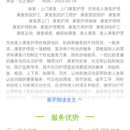
来源：
乐之康护
时间：
2023-05-19
标签：
上门康复
上门康复护理
失智老人康复护理
康复医院护工
康复医院护工陪护
康复医院陪护
康复师
康复师上门
康复护理
康复护理保姆
康复护理师
康复护理机构
康复护理费用
康复疗养护理
康复训练护工
康复运动
康复锻炼
糖尿病康复
老人康复
老人康复护理
失智老人康复护理价格因地区、机构和服务的不同而异。一般来
说，康复护理是一项精细、复杂和个性化的服务，需根据病人的需
求和康复计划制定个性化服务方案，因此价格较高。一些比较普遍
的服务包括生活护理、物理治疗、康复性饮食、社交和认知刺激活
动、医疗监察等等。其中生活护理是必须要提供的服务，例如吃
饭、梳洗、上下床、如厕等。另外，认知刺激活动是帮助老人改善
认知功能的重要服务，可以包括阅读、填字游戏、做手工等，同时
鼓励老人与家属互动交流，促进情感上的满足和稳定。物理治疗可
以帮助老人更好地进行肢体运动和保持生活能力，减缓老化对身体
造成的影响。康复性饮食能够提供营养、组织食物和鼓励老人保持
展开阅读全文
健康的饮食习惯。
一般来说，失智老人康复护理的费用在每天300-400元之间，一些
服务优势
高级的机构的费用则可以达到每天1000元或以上，这一价格范围
可能会因机构、地区和服务质量的不同而有所变化。如果是需要提