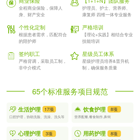
商业保险
【1+1+N】团队服务
供更高等级、更专业化的护理服务，如24小时监护，独立生活支
持，医疗管理等，费用则会更高。
全程商业保险，保障人
护理员、护士、营养师、
身、财产安全
康复师 四维一体专业服务
需要注意的是，找到合适的机构提供失智老人康复护理服务是十分
关键的。需要选择可靠的机构，包括持有合法资质和证书的机构，
个性化定制
严格培训
有资深医护人员，具有良好声誉和评价的机构。确保自己的家人能
根据患者需求，匹配符合
【理论+实践】相结合专业
够得到贴心、专业和全面的服务。同时，在制定个性化服务计划
的陪护师
技能培训
时，需要了解所提供服务的详细内容，诊断费、康复费和其他费用
是否已经包括进来。需要明确所有收费项目，不得存在偏高收费或
签约职工
星级员工体系
者隐性收费的情况。
严格背调，采取员工制，
星级护理员培养&晋升机
非中介模式
制，确保服务质量
总之，失智老人的康复护理服务是一项复杂而精细的服务，需要全
面、专业和个性化的服务。费用方面与地区、机构和服务质量等因
素密切相关，但在选择机构和服务时一定要注意可靠性和服务内容
的透明度。为家庭老年人提供最好的护理服务，是保障他们身心健
65个标准服务项目规范
康和尊严的应有之义。
生活护理
饮食护理
17项
8项
口腔护理，协助洗脸、洗澡、洗头等
营养配餐,餐食制作,鼻饲
心理护理
用药护理
3项
8项