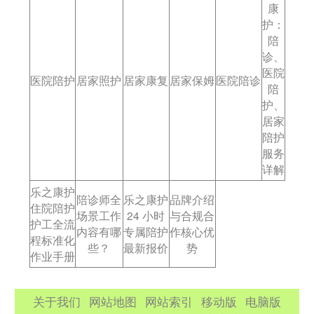
康
护：
陪
诊、
医院
医院陪护
居家照护
居家康复
居家保姆
医院陪诊
陪
护、
居家
陪护
服务
详解
乐之康护
陪诊师全
乐之康护
品牌介绍
住院陪护
场景工作
24 小时
与合规合
护工全流
内容有哪
专属陪护
作核心优
程标准化
些？
最新报价
势
作业手册
关于我们
网站地图
网站索引
移动版
电脑版