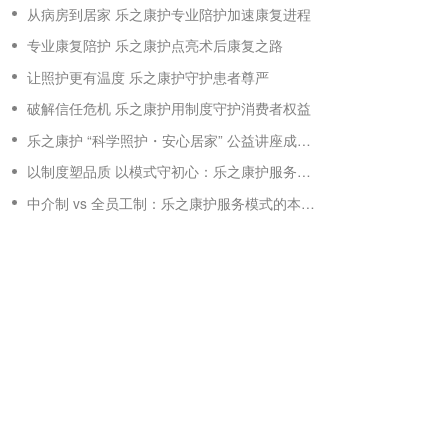
从病房到居家 乐之康护专业陪护加速康复进程
专业康复陪护 乐之康护点亮术后康复之路
让照护更有温度 乐之康护守护患者尊严
破解信任危机 乐之康护用制度守护消费者权益
乐之康护 “科学照护・安心居家” 公益讲座成功举办 普及专业陪护知识守护家庭健康
以制度塑品质 以模式守初心：乐之康护服务模式说明
中介制 vs 全员工制：乐之康护服务模式的本质优势