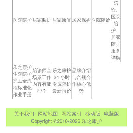
陪
诊、
医院
医院陪护
居家照护
居家康复
居家保姆
医院陪诊
陪
护、
居家
陪护
服务
详解
乐之康护
陪诊师全
乐之康护
品牌介绍
住院陪护
场景工作
24 小时
与合规合
护工全流
内容有哪
专属陪护
作核心优
程标准化
些？
最新报价
势
作业手册
关于我们
网站地图
网站索引
移动版
电脑版
Copyright ©2010-2026 乐之康护