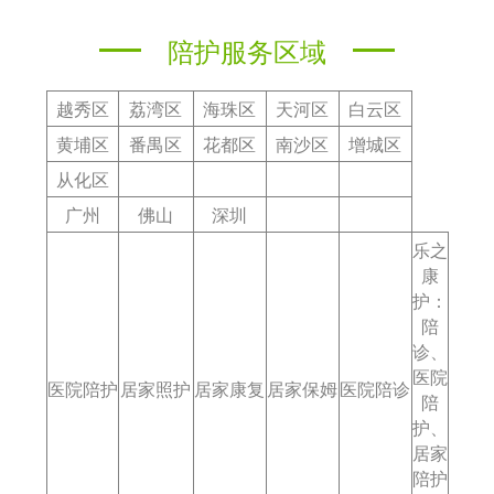
陪护服务区域
越秀区
荔湾区
海珠区
天河区
白云区
黄埔区
番禺区
花都区
南沙区
增城区
从化区
广州
佛山
深圳
乐之
康
护：
陪
诊、
医院
医院陪护
居家照护
居家康复
居家保姆
医院陪诊
陪
护、
居家
陪护