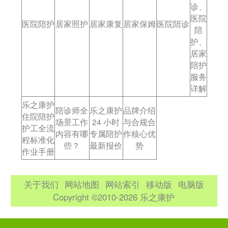
诊、
医院
医院陪护
居家照护
居家康复
居家保姆
医院陪诊
陪
护、
居家
陪护
服务
详解
乐之康护
陪诊师全
乐之康护
品牌介绍
住院陪护
场景工作
24 小时
与合规合
护工全流
内容有哪
专属陪护
作核心优
程标准化
些？
最新报价
势
作业手册
关于我们
网站地图
网站索引
移动版
电脑版
Copyright ©2010-2026 乐之康护