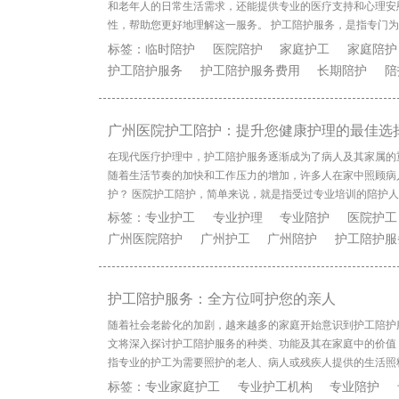
和老年人的日常生活需求，还能提供专业的医疗支持和心理安
性，帮助您更好地理解这一服务。 护工陪护服务，是指专门
标签：
临时陪护
医院陪护
家庭护工
家庭陪护
护工陪护服务
护工陪护服务费用
长期陪护
陪
广州医院护工陪护：提升您健康护理的最佳选
在现代医疗护理中，护工陪护服务逐渐成为了病人及其家属的
随着生活节奏的加快和工作压力的增加，许多人在家中照顾病
护？ 医院护工陪护，简单来说，就是指受过专业培训的陪护
标签：
专业护工
专业护理
专业陪护
医院护工
广州医院陪护
广州护工
广州陪护
护工陪护服
护工陪护服务：全方位呵护您的亲人
随着社会老龄化的加剧，越来越多的家庭开始意识到护工陪护
文将深入探讨护工陪护服务的种类、功能及其在家庭中的价值
指专业的护工为需要照护的老人、病人或残疾人提供的生活照
标签：
专业家庭护工
专业护工机构
专业陪护