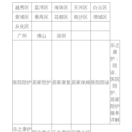
越秀区
荔湾区
海珠区
天河区
白云区
黄埔区
番禺区
花都区
南沙区
增城区
从化区
广州
佛山
深圳
乐之
康
护：
陪
诊、
医院
医院陪护
居家照护
居家康复
居家保姆
医院陪诊
陪
护、
居家
陪护
服务
详解
乐之康护