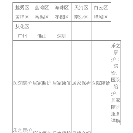
越秀区
荔湾区
海珠区
天河区
白云区
黄埔区
番禺区
花都区
南沙区
增城区
从化区
广州
佛山
深圳
乐之
康
护：
陪
诊、
医院
医院陪护
居家照护
居家康复
居家保姆
医院陪诊
陪
护、
居家
陪护
服务
详解
乐之康护