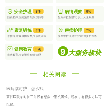
20元至30元/小时。
资深护工：具备一定的医疗护理技能，能够提供专业护理服务，收
安全护理
病情观察
9项
8项
费可能在30元至50元/小时。
防跌防摔,压疮预防,误吸预防等
生命体征观察/记录,出入量观察
3.2 按天收费
一些护工机构也提供按天收费的服务，通常为300元至500元，具
康复锻炼
疾病护理
4项
7项
体价格会根据服务的内容和时长有所不同。
手指操,常规肌肉按摩,关节松动等
脑卒中护理,术后护理,骨折护理等
3.3 长期合约
9
健康教育
3项
大服务板块
若需要长时间聘请护工，可以与机构签订长期合约，这样通常会享
受一定的折扣，平均每天的费用可能在300元至400元之间。
疾病教育,疾病预后,健康管理
选择护工时需要考虑的因素
在选择合适的护工时，以下几个因素是值得重点考虑的：
相关阅读
4.1 护工的专业背景
确保护工具备必要的职业资格及经验，尤其是对于需要专业医疗照
医院临时护工怎么找
护的患者。
要找医院临时护工并没有想象中那么困难。现在，有很多方法可
4.2 服务内容
以帮…
根据家人的具体需求，选择能够满足这些需求的护工。例如需要基