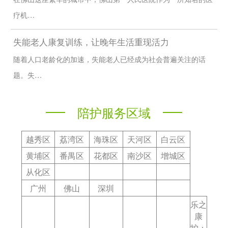
疗机…
在陪护过程中，及时对护工的工作进行反馈，如有不适之处，要主
动沟通并进行调整，这样能够提升服务体验。
失能老人康复训练，让晚年生活重现活力
6.3 定期评估服务
随着人口老龄化的加速，失能老人已经成为社会普遍关注的话
定期对护工的工作进行评估，确保服务质量始终达标，对于表现优
异的护工给予激励。
题。失…
结语
在广州，护工24小时陪护服务为许多家庭解决了难题，也为需要
陪护服务区域
关怀的人士带来了温暖与安全。通过选择合适的护工及理解收费标
准与服务内容，我们不仅能减轻自身的负担，更能够为家人提供更
为人性化的照护。关爱无处不在，让我们共同为需要的人送去一份
越秀区
荔湾区
海珠区
天河区
白云区
温暖。
黄埔区
番禺区
花都区
南沙区
增城区
从化区
广州
佛山
深圳
乐之
康
护：