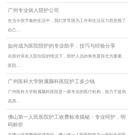
础生活照顾、陪伴还是专业的医疗护理。
广州专业病人陪护公司
4.3 口碑与推荐
在当今快节奏的生活中，我们常常因为工作和生活压力而忽视了
选择服务机构时，可以参考网络评价和家人的推荐，选择信誉良好
的服务提供商。
自己…
4.4 合同与保险
如何成为医院陪护的专业助手：技巧与经验分享
与护工或机构签订合同时，一定要注意合同的细节，保障服务质
量，同时确认是否包含保险条款，以防意外情况发生。
在面对亲友入院住院的情况下，陪护人员的角色显得尤为重要。
广州护工市场的现状与未来
医院…
随着社会老龄化的加剧，广州的护工市场正在逐渐扩大。越来越多
的家庭意识到专业护工的重要性，市场需求不断增加。这一方面推
广州医科大学附属脑科医院护工多少钱
动了护工服务的多样化与专业化，另一方面也要求从业者不断提升
自身技能，以满足用户的高标准需求。
广州医科大学附属脑科医院是一家专业的医疗机构，致力于提供
如何提高护工服务的体验
高质…
6.1 充分沟通
佛山第一人民医院护工收费标准揭秘：专业呵护，明
在服务开始前，充分与护工沟通，明确每一天的工作内容及期望，
码标价
确保双方的理解一致。
在佛山这座繁华的城市中，佛山第一人民医院作为一所知名的医
6.2 反馈与调整