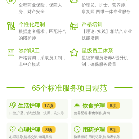
全程商业保险，保障人
护理员、护士、营养师、
根据客户的需求，为老人、病人提供个性化的陪护服务。这类服务
身、财产安全
康复师 四维一体专业服务
通常包括生活起居的照料，如喂饭、洗漱、换衣、如厕等。
个性化定制
严格培训
2.2 医疗护理
根据患者需求，匹配符合
【理论+实践】相结合专业
一些护工具备基础的医疗知识，能够协助进行药物管理、伤口护
的陪护师
技能培训
理、生活必要的护理措施等。
签约职工
星级员工体系
2.3 心理陪伴
严格背调，采取员工制，
星级护理员培养&晋升机
部分护工还会提供心理陪伴服务，通过倾听和陪聊，减少患者的孤
非中介模式
制，确保服务质量
独感，提高他们的生活质量。
广州护工收费标准
65个标准服务项目规范
广州的护工服务收费一般根据服务时长、服务内容、护工的专业程
度等因素而有所不同。以下是一些大致的收费标准：
3.1 按小时收费
生活护理
饮食护理
17项
8项
一般情况下，广州的护工按小时收费，大致在20元到50元不等。
口腔护理，协助洗脸、洗澡、洗头等
营养配餐,餐食制作,鼻饲
具体收费会根据护工的专业技能及服务内容的复杂程度来定。例
如：
心理护理
用药护理
3项
8项
普通护工：主要提供基础的生活照顾和陪伴，收费相对较低，约
心理疏导,情感交流,倾听共情
协助服药,用药记录,协助吸氧等