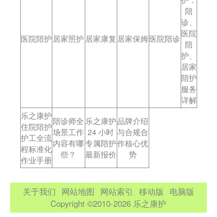
陪
诊、
医院
医院陪护
居家照护
居家康复
居家保姆
医院陪诊
陪
护、
居家
陪护
服务
详解
乐之康护
陪诊师全
乐之康护
品牌介绍
住院陪护
场景工作
24 小时
与合规合
护工全流
内容有哪
专属陪护
作核心优
程标准化
些？
最新报价
势
作业手册
关于我们
网站地图
网站索引
移动版
电脑版
Copyright ©2010-2026 乐之康护