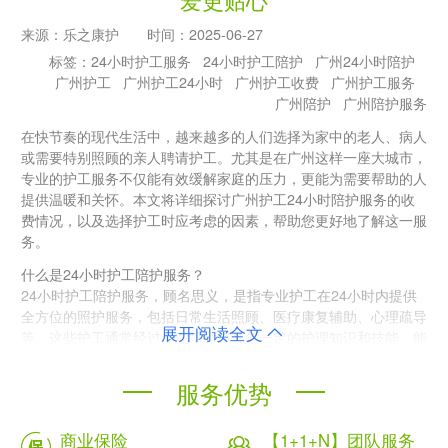
来源：
乐之康护
时间：
2025-06-27
标签：
24小时护工服务
24小时护工陪护
广州24小时陪护
广州护工
广州护工24小时
广州护工收费
广州护工服务
广州陪护
广州陪护服务
在快节奏的现代生活中，越来越多的人们选择为家中的老人、病人
或需要特别照顾的亲人聘请护工。尤其是在广州这样一座大城市，
专业的护工服务不仅能有效缓解家庭的压力，更能为需要帮助的人
提供温暖和关怀。本文将详细探讨广州护工24小时陪护服务的收
费情况，以及选择护工时应考虑的因素，帮助您更好地了解这一服
务。
什么是24小时护工陪护服务？
24小时护工陪护服务，顾名思义，是指专业护工在24小时内提供
全方位的照护服务，包括日常生活照顾、医疗康复辅助、心理疏导
展开阅读全文
等。这些护工通常经过专业培训，具备一定的护理知识和技能，能
够为需要帮助的人提供针对性的照护方案。
服务优势
广州护工服务的类型
在广州，护工服务种类繁多，主要包括以下几个方面：
商业保险
【1+1+N】团队服务
2.1 定制化陪护