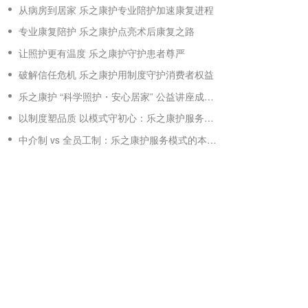
从病房到居家 乐之康护专业陪护加速康复进程
专业康复陪护 乐之康护点亮术后康复之路
让照护更有温度 乐之康护守护患者尊严
破解信任危机 乐之康护用制度守护消费者权益
乐之康护 “科学照护・安心居家” 公益讲座成功举办 普及专业陪护知识守护家庭健康
以制度塑品质 以模式守初心：乐之康护服务模式说明
中介制 vs 全员工制：乐之康护服务模式的本质优势