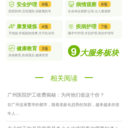
护工的服务质量。
安全护理
病情观察
9项
8项
3.确定自己的需求和预算：在选择24小时护工时，需要根据自己的
防跌防摔,压疮预防,误吸预防等
生命体征观察/记录,出入量观察
需求和预算来确定合适的人选。如果需要高端的服务，则可能需要
支付更高的价格。
康复锻炼
疾病护理
4项
7项
总之，24小时护工是现代社会中不可或缺的一种职业。在选择合
手指操,常规肌肉按摩,关节松动等
脑卒中护理,术后护理,骨折护理等
适的24小时护工时，需要考虑多方面因素，包括护工的资质、经
验和服务质量等。如果您需要全天候的护理服务，不妨考虑一下
9
健康教育
3项
大服务板块
24小时护工这个选项。
疾病教育,疾病预后,健康管理
相关阅读
广州医院护工收费揭秘：为何他们值这个价？
在广州这座繁华的都市，随着老龄化趋势的加剧，越来越多的老
年人…