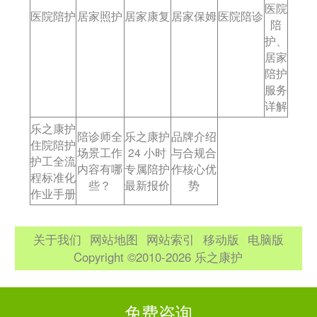
医院
医院陪护
居家照护
居家康复
居家保姆
医院陪诊
陪
护、
居家
陪护
服务
详解
乐之康护
陪诊师全
乐之康护
品牌介绍
住院陪护
场景工作
24 小时
与合规合
护工全流
内容有哪
专属陪护
作核心优
程标准化
些？
最新报价
势
作业手册
关于我们
网站地图
网站索引
移动版
电脑版
Copyright ©2010-2026 乐之康护
免费咨询