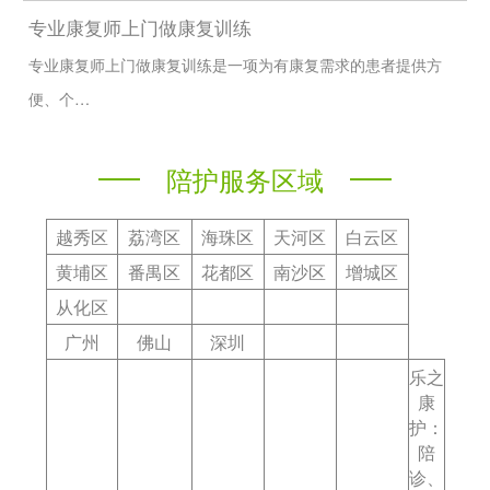
专业康复师上门做康复训练
专业康复师上门做康复训练是一项为有康复需求的患者提供方
便、个…
陪护服务区域
越秀区
荔湾区
海珠区
天河区
白云区
黄埔区
番禺区
花都区
南沙区
增城区
从化区
广州
佛山
深圳
乐之
康
护：
陪
诊、