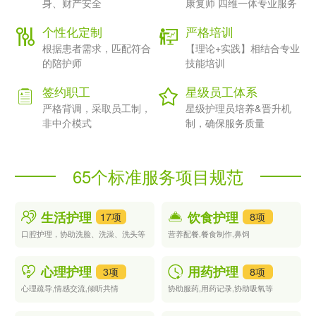
3.安全可靠：24小时护工可以确保患者的安全和舒适，避免出现意
身、财产安全
康复师 四维一体专业服务
外事故或并发症。
个性化定制
严格培训
三、24小时护工多少钱一天
根据患者需求，匹配符合
【理论+实践】相结合专业
目前，市场上的24小时护工价格因地域、服务内容、服务质量等
的陪护师
技能培训
因素而异。一般来说，一线城市的24小时护工价格相对较高，而
签约职工
星级员工体系
在二三线城市则相对较低。此外，护工的资质、经验和服务质量也
会影响价格。一般来说，经验丰富、服务质量好的护工价格会相对
严格背调，采取员工制，
星级护理员培养&晋升机
较高。
非中介模式
制，确保服务质量
据调查，目前市场上24小时护工的价格一般在4000元至10000元
之间。其中，6000元至7000元的价格比较普遍，当然，如果需要
65个标准服务项目规范
提供更高端的服务，比如专门的康复护理、心理疏导等，价格也会
相应提高。
四、如何选择合适的24小时护工
生活护理
饮食护理
17项
8项
1.了解护工的资质和经验：在选择24小时护工时，首先要了解他们
口腔护理，协助洗脸、洗澡、洗头等
营养配餐,餐食制作,鼻饲
的资质和经验。一般来说，有资质的护工更专业，经验丰富，能够
提供更好的护理服务。
心理护理
用药护理
3项
8项
2.考虑护工的服务质量：服务质量是选择24小时护工时需要考虑的
心理疏导,情感交流,倾听共情
协助服药,用药记录,协助吸氧等
重要因素之一。可以通过了解其他患者的评价、推荐等方式来了解