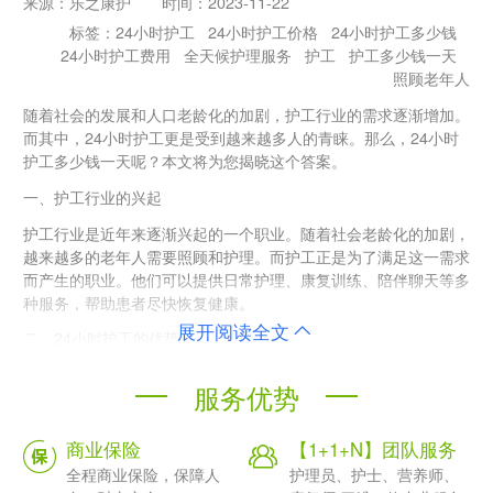
来源：
乐之康护
时间：
2023-11-22
标签：
24小时护工
24小时护工价格
24小时护工多少钱
24小时护工费用
全天候护理服务
护工
护工多少钱一天
照顾老年人
随着社会的发展和人口老龄化的加剧，护工行业的需求逐渐增加。
而其中，24小时护工更是受到越来越多人的青睐。那么，24小时
护工多少钱一天呢？本文将为您揭晓这个答案。
一、护工行业的兴起
护工行业是近年来逐渐兴起的一个职业。随着社会老龄化的加剧，
越来越多的老年人需要照顾和护理。而护工正是为了满足这一需求
而产生的职业。他们可以提供日常护理、康复训练、陪伴聊天等多
种服务，帮助患者尽快恢复健康。
展开阅读全文
二、24小时护工的优势
1.全天候守护：24小时护工可以提供全天候的护理服务，确保患者
服务优势
在任何时候都能够得到及时的照顾。
2.服务周到：由于是全天候服务，24小时护工可以更加周到地照顾
商业保险
【1+1+N】团队服务
患者，及时发现并解决任何可能出现的问题。
全程商业保险，保障人
护理员、护士、营养师、