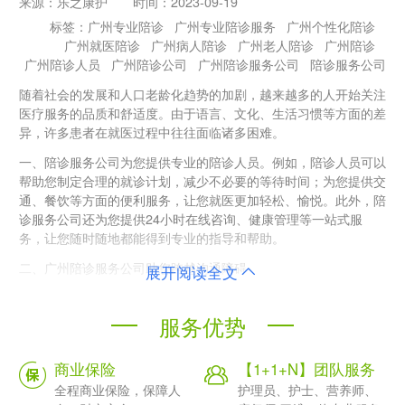
来源：
乐之康护
时间：
2023-09-19
标签：
广州专业陪诊
广州专业陪诊服务
广州个性化陪诊
广州就医陪诊
广州病人陪诊
广州老人陪诊
广州陪诊
广州陪诊人员
广州陪诊公司
广州陪诊服务公司
陪诊服务公司
随着社会的发展和人口老龄化趋势的加剧，越来越多的人开始关注
医疗服务的品质和舒适度。由于语言、文化、生活习惯等方面的差
异，许多患者在就医过程中往往面临诸多困难。
一、陪诊服务公司为您提供专业的陪诊人员。例如，陪诊人员可以
帮助您制定合理的就诊计划，减少不必要的等待时间；为您提供交
通、餐饮等方面的便利服务，让您就医更加轻松、愉悦。此外，陪
诊服务公司还为您提供24小时在线咨询、健康管理等一站式服
务，让您随时随地都能得到专业的指导和帮助。
二、广州陪诊服务公司助您跨越沟通障碍
展开阅读全文
由于地域、文化等方面的差异，许多患者往往在就医过程中面临沟
通障碍。而广州陪诊服务公司的陪诊人员具备流利的外语能力和良
服务优势
好的沟通能力，能够帮助您跨越沟通障碍，让您轻松与医生进行交
流。此外，陪诊人员还会为您进行必要的翻译和解释工作，确保您
商业保险
【1+1+N】团队服务
对治疗方案有充分的了解和认识。
全程商业保险，保障人
护理员、护士、营养师、
三、广州陪诊服务公司助您节省时间和精力