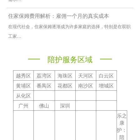
住家保姆费用解析：雇佣一个月的真实成本
在现代社会，住家保姆逐渐成为许多家庭的选择，特别是在双职
工家…
陪护服务区域
越秀区
荔湾区
海珠区
天河区
白云区
黄埔区
番禺区
花都区
南沙区
增城区
从化区
广州
佛山
深圳
乐之
康
护：
陪