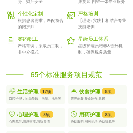
身、财产安全
康复师 四维一体专业服务
在快节奏的现代生活中，时间和精力成为宝贵的财富。而广州陪诊
个性化定制
严格培训
服务公司为您提供专业的陪诊服务，能够帮助您节省时间和精力。
根据患者需求，匹配符合
【理论+实践】相结合专业
在陪诊过程中，陪诊人员会为您办理各种繁琐的手续和安排交通、
的陪护师
技能培训
住宿等事宜，让您能够将更多的时间和精力投入到治疗和康复过程
中。
签约职工
星级员工体系
四、广州陪诊服务公司为您提供个性化定制
严格背调，采取员工制，
星级护理员培养&晋升机
非中介模式
制，确保服务质量
每个患者的情况和需求都是不同的。广州陪诊服务公司根据您的具
体需求和情况，为您提供个性化的定制服务。根据您的病情和治疗
需求，我们会为您安排最适合您的陪诊人员和就诊计划，确保您能
65个标准服务项目规范
够得到最适合自己的治疗方案和照顾。
五、广州陪诊服务公司让您用得放心、安心
生活护理
饮食护理
17项
8项
广州陪诊服务公司注重客户体验和服务质量，为您提供安全、可
靠、贴心的陪诊服务。我们会对陪诊人员进行严格的筛选和培训，
口腔护理，协助洗脸、洗澡、洗头等
营养配餐,餐食制作,鼻饲
确保他们具备良好的职业道德和责任心；同时，我们会为您保守个
人隐私，确保您的个人信息得到充分的保护。让您的就医过程更加
心理护理
用药护理
3项
8项
放心、安心。
心理疏导,情感交流,倾听共情
协助服药,用药记录,协助吸氧等
总之，广州陪诊服务公司是您身边最贴心的医疗助手，为您提供专
业、贴心、高效的陪诊服务。无论您是在广州还是其他城市，我们