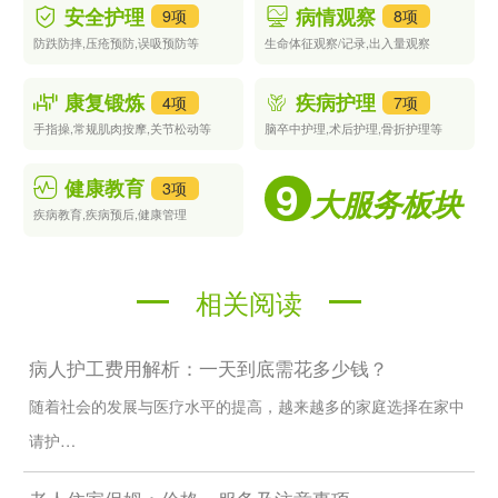
安全护理
病情观察
9项
8项
都将竭诚为您服务，让您享受到轻松、愉悦的就医体验。
防跌防摔,压疮预防,误吸预防等
生命体征观察/记录,出入量观察
康复锻炼
疾病护理
4项
7项
手指操,常规肌肉按摩,关节松动等
脑卒中护理,术后护理,骨折护理等
9
健康教育
3项
大服务板块
疾病教育,疾病预后,健康管理
相关阅读
病人护工费用解析：一天到底需花多少钱？
随着社会的发展与医疗水平的提高，越来越多的家庭选择在家中
请护…