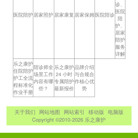
诊、
医院
医院陪护
居家照护
居家康复
居家保姆
医院陪诊
陪
护、
居家
陪护
服务
详解
乐之康护
陪诊师全
乐之康护
品牌介绍
住院陪护
场景工作
24 小时
与合规合
护工全流
内容有哪
专属陪护
作核心优
程标准化
些？
最新报价
势
作业手册
关于我们
网站地图
网站索引
移动版
电脑版
Copyright ©2010-2026 乐之康护