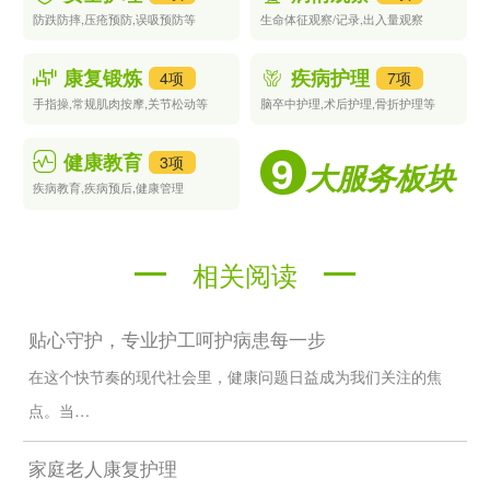
防跌防摔,压疮预防,误吸预防等
生命体征观察/记录,出入量观察
康复锻炼
疾病护理
4项
7项
手指操,常规肌肉按摩,关节松动等
脑卒中护理,术后护理,骨折护理等
9
健康教育
3项
大服务板块
疾病教育,疾病预后,健康管理
相关阅读
贴心守护，专业护工呵护病患每一步
在这个快节奏的现代社会里，健康问题日益成为我们关注的焦
点。当…
家庭老人康复护理