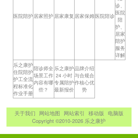
诊、
医院
医院陪护
居家照护
居家康复
居家保姆
医院陪诊
陪
护、
居家
陪护
服务
详解
乐之康护
陪诊师全
乐之康护
品牌介绍
住院陪护
场景工作
24 小时
与合规合
护工全流
内容有哪
专属陪护
作核心优
程标准化
些？
最新报价
势
作业手册
关于我们
网站地图
网站索引
移动版
电脑版
Copyright ©2010-2026 乐之康护