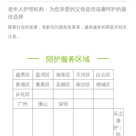
老年人护理机构：为您亲爱的父母提供温馨呵护的最
佳选择
随着社会的发展，老龄化问题愈发显著，越来越多的家庭开始关
注老…
陪护服务区域
越秀区
荔湾区
海珠区
天河区
白云区
黄埔区
番禺区
花都区
南沙区
增城区
从化区
广州
佛山
深圳
乐之
康
护：
陪