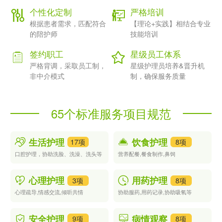
总的来说, 对卧床老人的术后康复护理是必不可少的，它可以帮助
个性化定制
严格培训
老人更好的恢复健康，创造一个更好的生活环境。在选择康复护理
根据患者需求，匹配符合
【理论+实践】相结合专业
服务的时候，照顾人员的专业素养、服务内容和机构口碑等因素，
的陪护师
技能培训
都需要考虑在内。
签约职工
星级员工体系
严格背调，采取员工制，
星级护理员培养&晋升机
非中介模式
制，确保服务质量
65个标准服务项目规范
生活护理
饮食护理
17项
8项
口腔护理，协助洗脸、洗澡、洗头等
营养配餐,餐食制作,鼻饲
心理护理
用药护理
3项
8项
心理疏导,情感交流,倾听共情
协助服药,用药记录,协助吸氧等
安全护理
病情观察
9项
8项