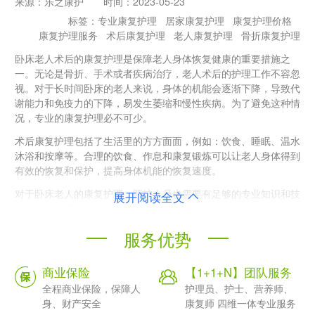
来源：
乐之康护
时间：
2023-05-23
标签：
专业康复护理
居家康复护理
康复护理价格
康复护理服务
术后康复护理
老人康复护理
骨折康复护理
卧床老人术后的康复护理是保障老人身体恢复健康的重要措施之
一。无论是骨折、手术或者疾病治疗，老人术后的护理工作不容忽
视。对于长时间卧床的老人来说，身体的机能会逐渐下降，导致代
谢能力和免疫力的下降，易发生萎缩和慢性疾病。为了避免这种情
况，专业的康复护理必不可少。
术后康复护理包括了生活里的方方面面，例如：饮食、睡眠、温水
沐浴和按摩等。合理的饮食、作息和康复锻炼可以让老人身体得到
有效的恢复和保护，提高身体机能的恢复速度。
对于卧床老人的康复护理，照护人员也需要有足够的专业知识和技
展开阅读全文
能。他们需要为老人按时进行康复锻炼，师范老人进行身体检查和
护理疗程，需要时及时调整康复护理计划。
服务优势
在卧床老人术后康复护理价格方面，它还会受到各种因素的影响，
如城市、服务内容、照护人员素质的高低等等。在一线城市，居家
商业保险
【1+1+N】团队服务
康复护理服务价格相对较高，通常一天需要花费200到500元不
全程商业保险，保障人
护理员、护士、营养师、
等。而在二三线城市，由于服务竞争同样较为激烈，一般也要花费
身、财产安全
康复师 四维一体专业服务
200-300元不等。